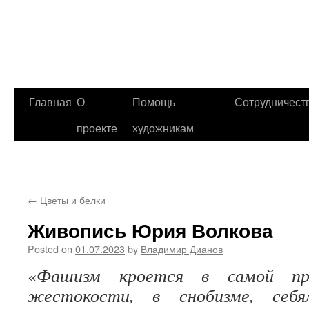
Главная
О
Помощь
Сотрудничест
проекте
художникам
←
Цветы и белки
Живопись Юрия Волкова
Posted on
01.07.2023
by
Владимир Дианов
«
Фашизм кроется в самой при
жестокости, в снобизме, себя