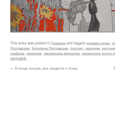
This entry was posted in
Графика
and tagged
гелевая ручка
,
г
Полтавская
,
Катерина Полтавська
,
портрет
,
реализм
,
рисунк
графика
,
украинки
,
украинские женщины
,
украинское искусст
permalink
.
←
В конце концов, все сводится к этому