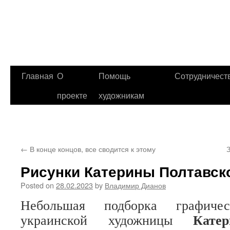
Главная
О
Помощь
Сотрудничест
проекте
художникам
←
В конце концов, все сводится к этому
Рисунки Катерины Полтавск
Posted on
28.02.2023
by
Владимир Дианов
Небольшая подборка графичес
Кате
украинской художницы