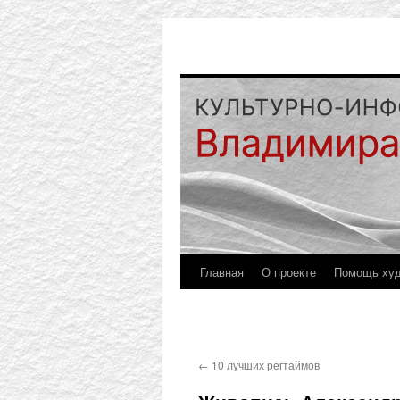
Главная
О проекте
Помощь ху
←
10 лучших регтаймов