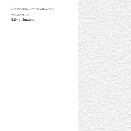
«Искусство - это исключение
ненужного».
Пабло Пикассо