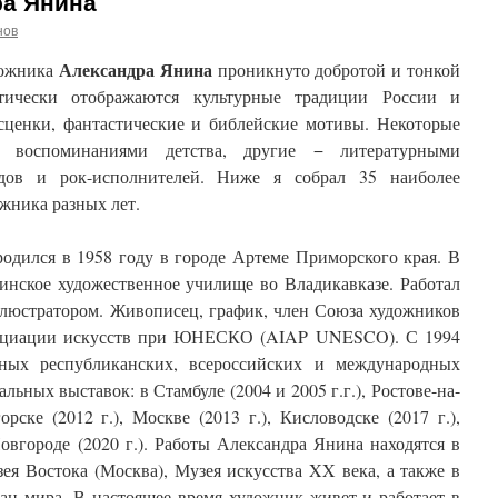
а Янина
нов
Александра Янина
дожника
проникнуто добротой и тонкой
тически отображаются культурные традиции России и
сценки, фантастические и библейские мотивы. Некоторые
 воспоминаниями детства, другие − литературными
рдов и рок-исполнителей. Ниже я собрал 35 наиболее
жника разных лет.
одился в 1958 году в городе Артеме Приморского края. В
инское художественное училище во Владикавказе. Работал
ллюстратором. Живописец, график, член Союза художников
оциации искусств при ЮНЕСКО (AIAP UNESCO). С 1994
ных республиканских, всероссийских и международных
льных выставок: в Стамбуле (2004 и 2005 г.г.), Ростове-на-
орске (2012 г.), Москве (2013 г.), Кисловодске (2017 г.),
овгороде (2020 г.). Работы Александра Янина находятся в
ея Востока (Москва), Музея искусства XX века, а также в
ан мира. В настоящее время художник живет и работает в