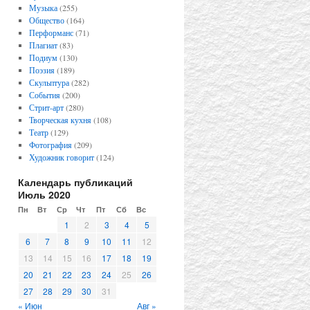
Музыка
(255)
Общество
(164)
Перформанс
(71)
Плагиат
(83)
Подиум
(130)
Поэзия
(189)
Скульптура
(282)
События
(200)
Стрит-арт
(280)
Творческая кухня
(108)
Театр
(129)
Фотография
(209)
Художник говорит
(124)
Календарь публикаций
Июль 2020
Пн
Вт
Ср
Чт
Пт
Сб
Вс
1
2
3
4
5
6
7
8
9
10
11
12
13
14
15
16
17
18
19
20
21
22
23
24
25
26
27
28
29
30
31
« Июн
Авг »