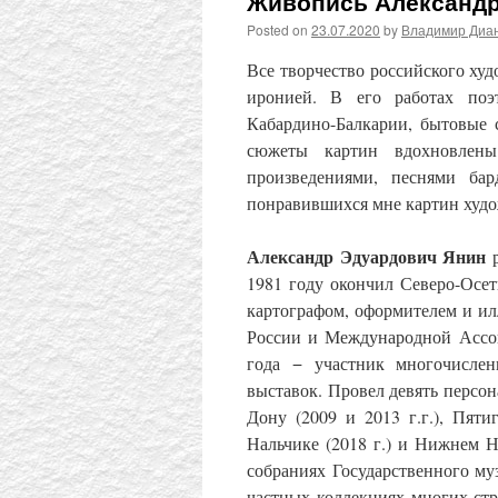
Живопись Александр
Posted on
23.07.2020
by
Владимир Диа
Все творчество российского ху
иронией. В его работах поэ
Кабардино-Балкарии, бытовые 
сюжеты картин вдохновлены
произведениями, песнями ба
понравившихся мне картин худо
Александр Эдуардович Янин
р
1981 году окончил Северо-Осет
картографом, оформителем и и
России и Международной Асс
года − участник многочислен
выставок. Провел девять персона
Дону (2009 и 2013 г.г.), Пятиг
Нальчике (2018 г.) и Нижнем Н
собраниях Государственного муз
частных коллекциях многих стр