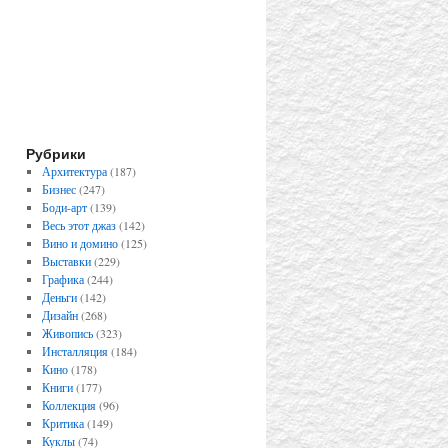
Рубрики
Архитектура
(187)
Бизнес
(247)
Боди-арт
(139)
Весь этот джаз
(142)
Вино и домино
(125)
Выставки
(229)
Графика
(244)
Деньги
(142)
Дизайн
(268)
Живопись
(323)
Инсталляция
(184)
Кино
(178)
Книги
(177)
Коллекция
(96)
Критика
(149)
Куклы
(74)