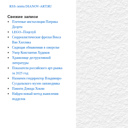
RSS-лента DIANOV-ART.RU
Свежие записи
Плетеные инсталляции Патрика
Доэрти
LEGO−Поцелуй
Сюрреалистические фрески Векса
Ван Хиллика
Сидящая обнаженная в ожерелье
Умер Константин Худяков
Хранилище деструктивной
литературы
Показатели российского арт-рынка
за 2025 год
Назначен гендиректор Владимиро-
Суздальского музея-заповедника
Памяти Дэвида Хокни
Найден новый метод выявления
подделок