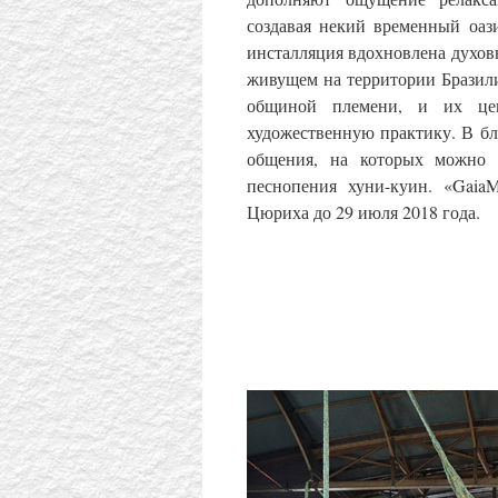
создавая некий временный оаз
инсталляция вдохновлена ​​духо
живущем на территории Бразили
общиной племени, и их цен
художественную практику. В б
общения, на которых можно б
песнопения хуни-куин. «GaiaM
Цюриха до 29 июля 2018 года.