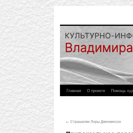
Главная
О проекте
Помощь ху
←
Страшилки Лоры Дженкинсон