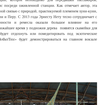
ис посреди оживленной станции. Как отмечает автор, эта
вной связью с природой, практикуемой племенем хуни-куин,
и и Перу. С 2013 года Эрнесту Нету тесно сотрудничает с
ности и ремесла оказали большое влияние на его
лижайшее время у подножия дерева появятся скамейки для
удет отдохнуть или помедитировать под экзотические
otherTree» будет демонстрироваться на главном вокзале