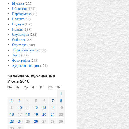
Музыка
(255)
Общество
(164)
Перформанс
(71)
Плагиат
(83)
Подиум
(130)
Поэзия
(189)
Скульптура
(282)
События
(200)
Стрит-арт
(280)
Творческая кухня
(108)
Театр
(129)
Фотография
(209)
Художник говорит
(124)
Календарь публикаций
Июль 2018
Пн
Вт
Ср
Чт
Пт
Сб
Вс
1
2
3
4
5
6
7
8
9
10
11
12
13
14
15
16
17
18
19
20
21
22
23
24
25
26
27
28
29
30
31