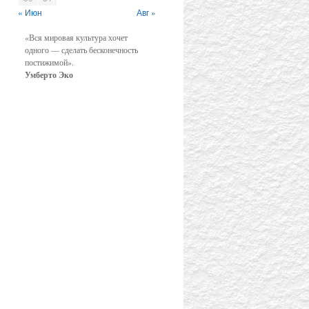
« Июн
Авг »
«Вся мировая культура хочет
одного — сделать бесконечность
постижимой».
Умберто Эко