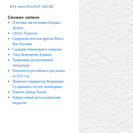
RSS-лента DIANOV-ART.RU
Свежие записи
Плетеные инсталляции Патрика
Доэрти
LEGO−Поцелуй
Сюрреалистические фрески Векса
Ван Хиллика
Сидящая обнаженная в ожерелье
Умер Константин Худяков
Хранилище деструктивной
литературы
Показатели российского арт-рынка
за 2025 год
Назначен гендиректор Владимиро-
Суздальского музея-заповедника
Памяти Дэвида Хокни
Найден новый метод выявления
подделок