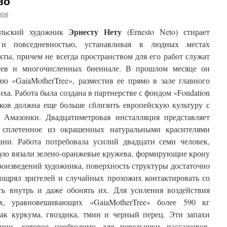
во
нов
Эрнесту Нету
зильский художник
(Ernesto Neto) стирает
и повседневностью, устанавливая в людных местах
ты, причем не всегда пространством для его работ служат
еев и многочисленных биеннале. В прошлом месяце он
ю «GaiaMotherTree», разместив ее прямо в зале главного
а. Работа была создана в партнерстве с фондом «Fondation
иков должна еще больше сблизить европейскую культуру с
 Амазонки. Двадцатиметровая инсталляция представляет
, сплетенное из окрашенных натуральными красителями
ани. Работа потребовала усилий двадцати семи человек,
ную вязали зелено-оранжевые кружева, формирующие крону
роизведений художника, поверхность структуры достаточно
оощрял зрителей и случайных прохожих контактировать со
ть внутрь и даже обонять их. Для усиления воздействия
, уравновешивающих «GaiaMotherTree» более 590 кг
как куркума, гвоздика, тмин и черный перец. Эти запахи
ции, которое необходимо для передышки пассажиров,