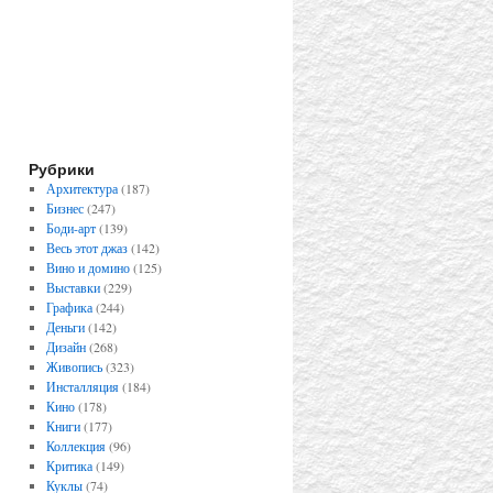
Рубрики
Архитектура
(187)
Бизнес
(247)
Боди-арт
(139)
Весь этот джаз
(142)
Вино и домино
(125)
Выставки
(229)
Графика
(244)
Деньги
(142)
Дизайн
(268)
Живопись
(323)
Инсталляция
(184)
Кино
(178)
Книги
(177)
Коллекция
(96)
Критика
(149)
Куклы
(74)