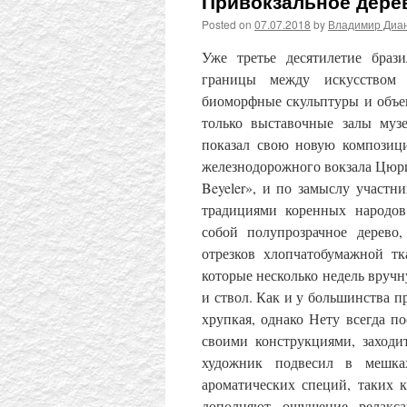
Привокзальное дере
Posted on
07.07.2018
by
Владимир Диа
Уже третье десятилетие бра
границы между искусством 
биоморфные скульптуры и объек
только выставочные залы муз
показал свою новую композици
железнодорожного вокзала Цюрих
Beyeler», и по замыслу участн
традициями коренных народов
собой полупрозрачное дерево
отрезков хлопчатобумажной тк
которые несколько недель вруч
и ствол. Как и у большинства п
хрупкая, однако Нету всегда п
своими конструкциями, заходи
художник подвесил в мешках
ароматических специй, таких 
дополняют ощущение релакса