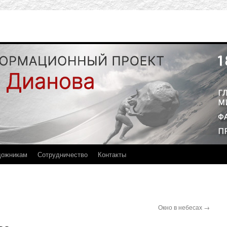
дожникам
Сотрудничество
Контакты
Окно в небесах
→