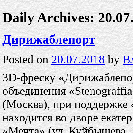
Daily Archives:
20.07
Дирижаблепорт
Posted on
20.07.2018
by
В
3D-фреску «Дирижаблепор
объединения «Stenograffi
(Москва), при поддержке
находится во дворе екате
«Мечта» (ул. Куйбышева, д