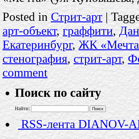
Posted in
Стрит-арт
|
Tagg
арт-объект
,
граффити
,
Дан
Екатеринбург
,
ЖК «Мечта
стенография
,
стрит-арт
,
Ф
comment
Поиск по сайту
Найти:
RSS-лента DIANOV-A