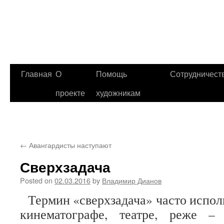
Главная
О
Помощь
Сотрудничест
проекте
художникам
←
Авангардисты наступают
Сверхзадача
Posted on
02.03.2016
by
Владимир Дианов
Термин «сверхзадача» часто исполь
кинематографе, театре, реже –