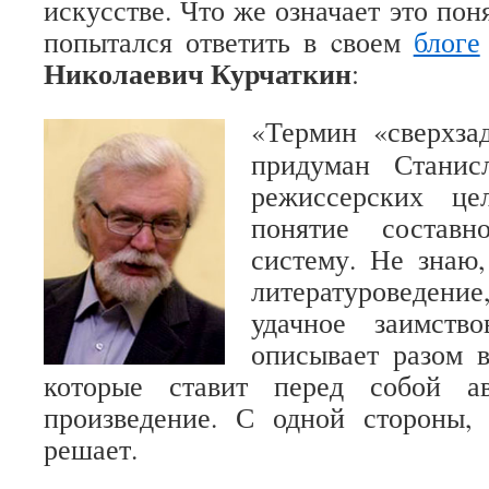
искусстве. Что же означает это пон
попытался ответить в cвоем
блоге
Николаевич
Курчаткин
:
«Термин «сверхзад
придуман Станис
режиссерских ц
понятие состав
систему. Не знаю
литературоведение
удачное заимств
описывает разом в
которые ставит перед собой ав
произведение. С одной стороны, 
решает.