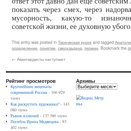
ответ этот давно дан еще советским
показать через смех, через надор
мусорность, какую-то изнаноч
советской жизни, ее духовную убого
This entry was posted in
Творческая кухня
and tagged
Анатоли
определение
,
понятие
,
сверхзадача
,
термин
. Bookmark the
p
←
Авангардисты наступают
Рейтинг просмотров
Архивы
Крупнейшие меценаты
современной России
- 166 929
views
Как раскрутить художника?
- 143
080 views
Рынок иллюзий
- 137 586 views
Погибла Ирина Медянцева
- 83
402 views