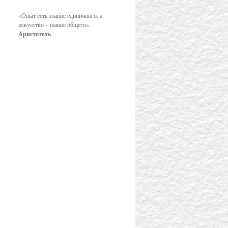
«Опыт есть знание единичного, а
искусство - знание общего».
Аристотель