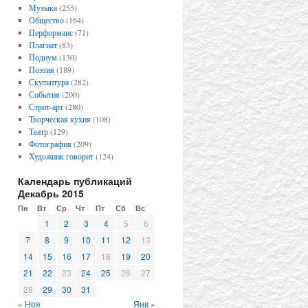
Музыка
(255)
Общество
(164)
Перформанс
(71)
Плагиат
(83)
Подиум
(130)
Поэзия
(189)
Скульптура
(282)
События
(200)
Стрит-арт
(280)
Творческая кухня
(108)
Театр
(129)
Фотография
(209)
Художник говорит
(124)
Календарь публикаций
Декабрь 2015
Пн
Вт
Ср
Чт
Пт
Сб
Вс
1
2
3
4
5
6
7
8
9
10
11
12
13
14
15
16
17
18
19
20
21
22
23
24
25
26
27
28
29
30
31
« Ноя
Янв »