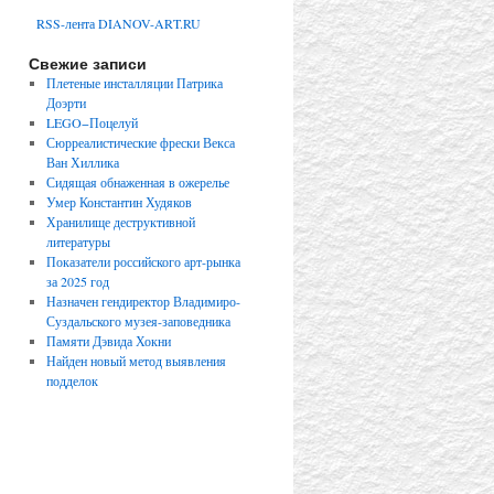
RSS-лента DIANOV-ART.RU
Свежие записи
Плетеные инсталляции Патрика
Доэрти
LEGO−Поцелуй
Сюрреалистические фрески Векса
Ван Хиллика
Сидящая обнаженная в ожерелье
Умер Константин Худяков
Хранилище деструктивной
литературы
Показатели российского арт-рынка
за 2025 год
Назначен гендиректор Владимиро-
Суздальского музея-заповедника
Памяти Дэвида Хокни
Найден новый метод выявления
подделок