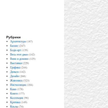
Рубрики
Архитектура
(187)
Бизнес
(247)
Боди-арт
(139)
Весь этот джаз
(142)
Вино и домино
(125)
Выставки
(229)
Графика
(244)
Деньги
(142)
Дизайн
(268)
Живопись
(323)
Инсталляция
(184)
Кино
(178)
Книги
(177)
Коллекция
(96)
Критика
(149)
Куклы
(74)