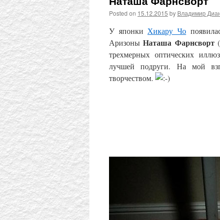
Наташа Фарнсворт
Posted on
15.12.2015
by
Владимир Диа
У японки
Хикару Чо
появилас
Наташа Фарнсворт
Аризоны
(
трехмерных оптических иллю
лучшей подруги. На мой взг
творчеством.