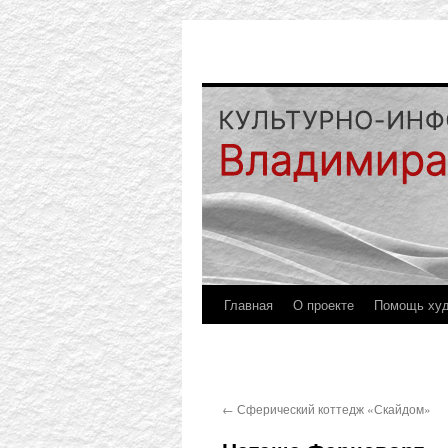
Главная
О проекте
Помощь ху
←
Сферический коттедж «Скайдом»