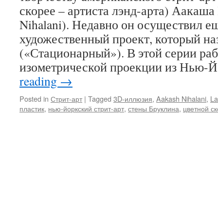
скорее – артиста лэнд-арта) Аакаша
Nihalani). Недавно он осуществил е
художественный проект, который на
(«Стационарный»). В этой серии раб
изометрической проекции из Нью-
reading
→
Posted in
Стрит-арт
|
Tagged
3D-иллюзия
,
Aakash Nihalani
,
La
пластик
,
нью-йоркский стрит-арт
,
стены Бруклина
,
цветной ск