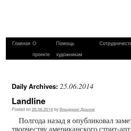
Главная
О
Помощь
Сотрудничест
проекте
художникам
25.06.2014
Daily Archives:
Landline
Posted on
25.06.2014
by
Владимир Дианов
Полгода назад я опубликовал заме
творчеству американского стрит-арт