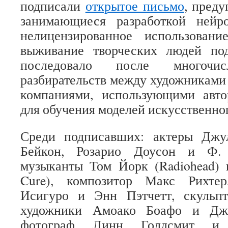
подписали
открытое письмо
, пред
занимающиеся разработкой нейр
нелицензированное использован
выживание творческих людей под
последовало после многочис
разбирательств между художниками
компаниями, использующими авто
для обучения моделей искусственно
Среди подписавших: актеры Джу
Бейкон, Розарио Доусон и Ф.
музыканты Том Йорк (Radiohead) 
Cure), композитор Макс Рихтер
Исигуро и Энн Пэтчетт, скульп
художники Амоако Боафо и Джо
фотограф Линн Голдсмит и