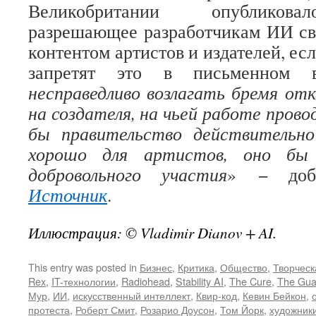
Великобритании опубликова
разрешающее разработчикам ИИ св
контентом артистов и издателей, ес
запретят это в письменном 
несправедливо возлагать бремя от
на создателя, на чьей работе прово
бы правительство действительн
хорошо для артистов, оно бы 
добровольного участия
» − доба
Источник
.
Иллюстрация: © Vladimir Dianov + AI.
This entry was posted in
Бизнес
,
Критика
,
Общество
,
Творческ
Rex
,
IT-технологии
,
Radiohead
,
Stability AI
,
The Cure
,
The Gua
Мур
,
ИИ
,
искусственный интеллект
,
Квир-код
,
Кевин Бейкон
,
протеста
,
Роберт Смит
,
Розарио Доусон
,
Том Йорк
,
художник