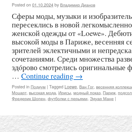
Posted on
01.10.2024
by
Владимир Дианов
Сферы моды, музыки и изобразитель
пересеклись в новой легкомысленн
женской одежды от «Loewe». Дебют
высокой моды в Париже, весенняя с
зрителей эклектичными и непредск
сочетаниями. Среди множества разв
здóрово смотрелись оригинальные ф
…
Continue reading
→
Posted in
Подиум
|
Tagged
Loewe
,
Ван Гог
,
весенняя коллекц
Моцарт
,
высокая мода
,
Ирисы
,
модный показ
,
Париж
,
подсол
Фредерик Шопен
,
футболки с перьями
,
Эдуар Мане
|