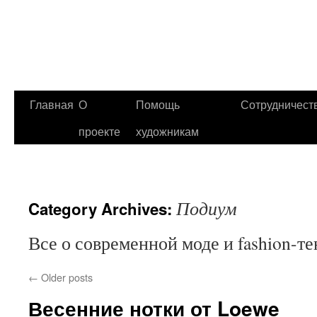
Главная
О
Помощь
Сотрудничест
проекте
художникам
Подиум
Category Archives:
Все о современной моде и fashion-т
←
Older posts
Весенние нотки от Loewe