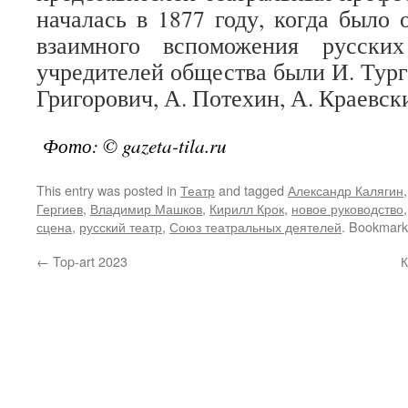
началась в 1877 году, когда было
взаимного вспоможения русских
учредителей общества были И. Тург
Григорович, А. Потехин, А. Краевск
Фото: © gazeta-tila.ru
This entry was posted in
Театр
and tagged
Александр Калягин
Гергиев
,
Владимир Машков
,
Кирилл Крок
,
новое руководство
сцена
,
русский театр
,
Союз театральных деятелей
. Bookmark
←
Top-art 2023
К