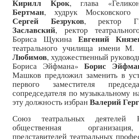
Кирилл Крок
, глава «Гелик
Бертман
, худрук Московского г
Сергей Безруков
, ректор
Заславский
, ректор театрально
Евгений Князе
Бориса Щукина
театрального училища имени М
Любимов
, художественный руковод
Борис Эйфма
Бориса Эйфмана»
Машков предложил заменить в ус
первого заместителя предсе
сопредседателя по музыкальному 
Валерий Гер
эту должность избран
Союз театральных деятелей
общественная организация
представителей театральных профе