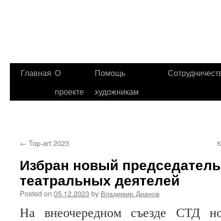
Главная
О
Помощь
Сотрудничест
проекте
художникам
←
Top-art 2023
К
Избран новый председател
театральных деятелей
Posted on
05.12.2023
by
Владимир Дианов
На внеочередном съезде СТД но