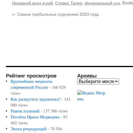
Недавний вход в рай
,
Стивен Талер
,
федеральный суд
. Book
←
Самые прибыльные художники 2023 года
Рейтинг просмотров
Архивы
Крупнейшие меценаты
современной России
- 166 929
views
Как раскрутить художника?
- 143
080 views
Рынок иллюзий
- 137 586 views
Погибла Ирина Медянцева
- 83
402 views
Эпоха репродукций
- 70 504