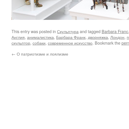
This entry was posted in
Скульптура
and tagged
Barbara Franc
Англия
,
анималистика
,
Барбара Франк
,
дворняжка
,
Лондон
,
скульптор
,
собаки
,
современное искусство
. Bookmark the
per
←
О патриотизме и лоялизме