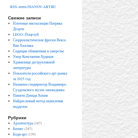
RSS-лента DIANOV-ART.RU
Свежие записи
Плетеные инсталляции Патрика
Доэрти
LEGO−Поцелуй
Сюрреалистические фрески Векса
Ван Хиллика
Сидящая обнаженная в ожерелье
Умер Константин Худяков
Хранилище деструктивной
литературы
Показатели российского арт-рынка
за 2025 год
Назначен гендиректор Владимиро-
Суздальского музея-заповедника
Памяти Дэвида Хокни
Найден новый метод выявления
подделок
Рубрики
Архитектура
(187)
Бизнес
(247)
Боди-арт
(139)