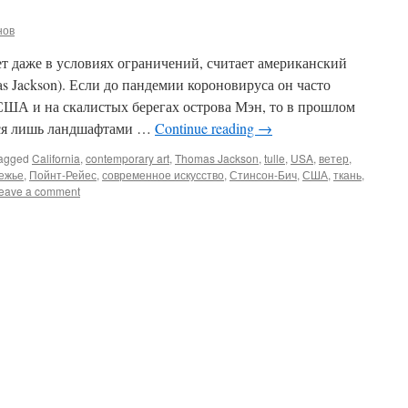
нов
т даже в условиях ограничений, считает американский
 Jackson). Если до пандемии короновируса он часто
США и на скалистых берегах острова Мэн, то в прошлом
ься лишь ландшафтами …
Continue reading
→
agged
California
,
contemporary art
,
Thomas Jackson
,
tulle
,
USA
,
ветер
,
ежье
,
Пойнт-Рейес
,
современное искусство
,
Стинсон-Бич
,
США
,
ткань
,
eave a comment