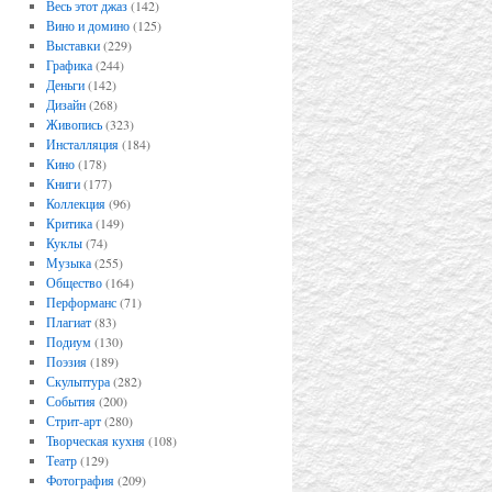
Весь этот джаз
(142)
Вино и домино
(125)
Выставки
(229)
Графика
(244)
Деньги
(142)
Дизайн
(268)
Живопись
(323)
Инсталляция
(184)
Кино
(178)
Книги
(177)
Коллекция
(96)
Критика
(149)
Куклы
(74)
Музыка
(255)
Общество
(164)
Перформанс
(71)
Плагиат
(83)
Подиум
(130)
Поэзия
(189)
Скульптура
(282)
События
(200)
Стрит-арт
(280)
Творческая кухня
(108)
Театр
(129)
Фотография
(209)