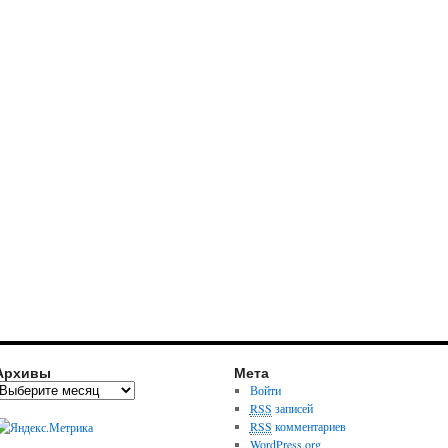
Архивы
Мета
Войти
RSS
записей
RSS
комментариев
WordPress.org