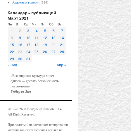
Художник говорит
(124)
Календарь публикаций
Март 2021
Пн
Вт
Ср
Чт
Пт
Сб
Вс
1
2
3
4
5
6
7
8
9
10
11
12
13
14
15
16
17
18
19
20
21
22
23
24
25
26
27
28
29
30
31
« Фев
Апр »
«Вся мировая культура хочет
одного — сделать бесконечность
постижимой».
Умберто Эко
2012-2026 © Владимир Дианов | 18+
All Right Reserved.
При полном или частичном копировании
материалов сайта активная ссылка на