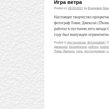
Игра ветра
Posted on
28.03.2021
by
Владимир Диа
Настоящее творчество процветае
фотограф Томас Джексон (Thomas
работал в пустынях юго-запада 
году был вынужден ограничит
Posted in
Инсталляция
,
Фотография
|
T
движение
,
Калифорния
,
нейлон
,
побер
Томас Джексон
,
тюль
,
фотохудожник
|
L