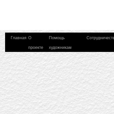
Главная
О
Помощь
Сотрудничест
проекте
художникам