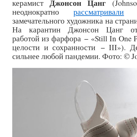
Джонсон Цанг
керамист
(Johnso
неоднократно
рассматривали
тв
замечательного художника на стран
На карантин Джонсон Цанг отр
работой из фарфора − «Still In One P
целости и сохранности − III»). Д
сильнее любой пандемии. Фото: © Jo