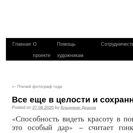
Главная
О
Помощь
Сотрудничест
проекте
художникам
←
Птичий фотограф года
Все еще в целости и сохран
Posted on
27.08.2020
by
Владимир Дианов
«Способность видеть красоту в п
это особый дар» − считает гонк