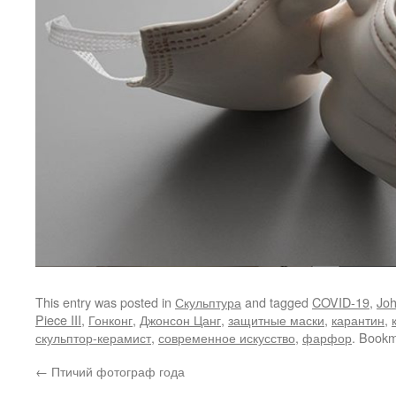
This entry was posted in
Скульптура
and tagged
COVID-19
,
Jo
Piece III
,
Гонконг
,
Джонсон Цанг
,
защитные маски
,
карантин
,
скульптор-керамист
,
современное искусство
,
фарфор
. Book
←
Птичий фотограф года