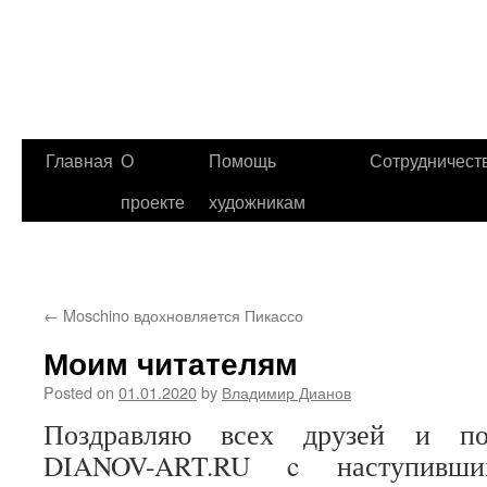
Главная
О
Помощь
Сотрудничест
проекте
художникам
←
Moschino вдохновляется Пикассо
Моим читателям
Posted on
01.01.2020
by
Владимир Дианов
Поздравляю всех друзей и под
DIANOV-ART.RU c наступивш