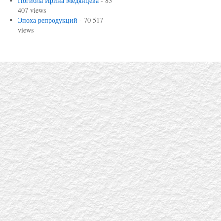
Погибла Ирина Медянцева
- 83
407 views
Эпоха репродукций
- 70 517
views