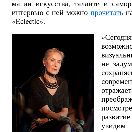
магии искусства, таланте и само
интервью с ней можно
прочитать
на
«Eclectic».
«Сего
возмож
визуальн
не задум
сохран
совреме
отражает
преоб
посмотр
развити
увиди