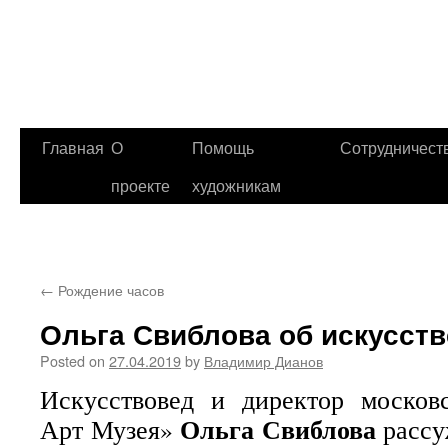
Главная
О
Помощь
Сотрудничест
проекте
художникам
←
Рождение часов
Ольга Свиблова об искусств
Posted on
27.04.2019
by
Владимир Дианов
Искусствовед и директор москов
Ольга Свиблова
Арт Музея»
рассу