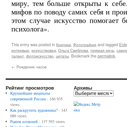
миру, тем больше открыты к себе
мифов по поводу самих себя и прои
этом случае искусство помогает 
психолога».
This entry was posted in
Критика
,
Фотография
and tagged
Ecle
интервью
,
искусствовед
,
Ольга Свиблова
,
прямая речь
,
само
талант
,
фотоискусство
,
цитаты
. Bookmark the
permalink
.
←
Рождение часов
Рейтинг просмотров
Архивы
Крупнейшие меценаты
современной России
- 166 935
views
Как раскрутить художника?
- 143
089 views
Рынок иллюзий
- 137 593 views