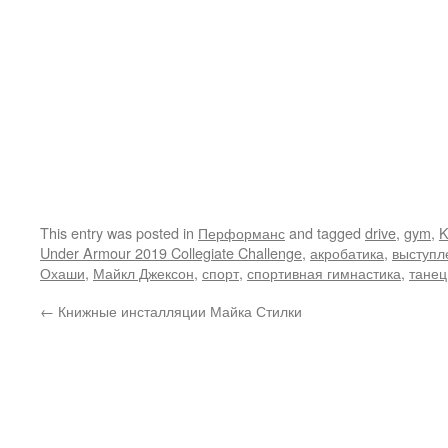
This entry was posted in
Перформанс
and tagged
drive
,
gym
,
K
Under Armour 2019 Collegiate Challenge
,
акробатика
,
выступл
Охаши
,
Майкл Джексон
,
спорт
,
спортивная гимнастика
,
танец
←
Книжные инсталляции Майка Стилки