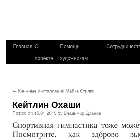
Главная
О
Помощь
Сотрудничест
проекте
художникам
←
Книжные инсталляции Майка Стилки
Кейтлин Охаши
Posted on
15.01.2019
by
Владимир Дианов
Спортивная гимнастика тоже може
Посмотрите, как здóрово выс