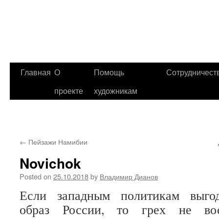
Главная
О
Помощь
Сотрудничест
проекте
художникам
←
Пейзажи Намибии
Novichok
Posted on
25.10.2018
by
Владимир Дианов
Если западным политикам выгод
образ России, то грех не вос