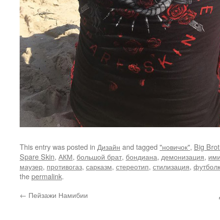
This entry was posted in
Дизайн
and tagged
"новичок"
,
Big Brot
Spare Skin
,
АКМ
,
большой брат
,
бондиана
,
демонизация
,
им
маузер
,
противогаз
,
сарказм
,
стереотип
,
стилизация
,
футбол
the
permalink
.
←
Пейзажи Намибии