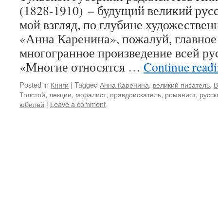
(1828-1910) − будущий великий русс
мой взгляд, по глубине художестве
«Анна Каренина», пожалуй, главное
многогранное произведение всей ру
«Многие относятся …
Continue read
Posted in
Книги
|
Tagged
Анна Каренина
,
великий писатель
,
В
Толстой
,
лекции
,
моралист
,
правдоискатель
,
романист
,
русск
юбилей
|
Leave a comment