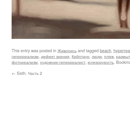
This entry was posted in
Живопись
and tagged
beach
,
hyperrea
гиперреализм
,
дефект зрения
,
Кейптаун
,
люди
,
пляж
,
размыт
фотореализм
,
художник-гиперреалист
,
юлизорукость
. Bookm
←
Seth. Часть 2