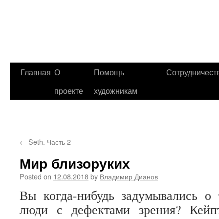
Главная
О
Помощь
Сотрудничест
проекте
художникам
←
Seth. Часть 2
Мир близоруких
Posted on
12.08.2018
by
Владимир Дианов
Вы когда-нибудь задумывались о 
люди с дефектами зрения? Кейп