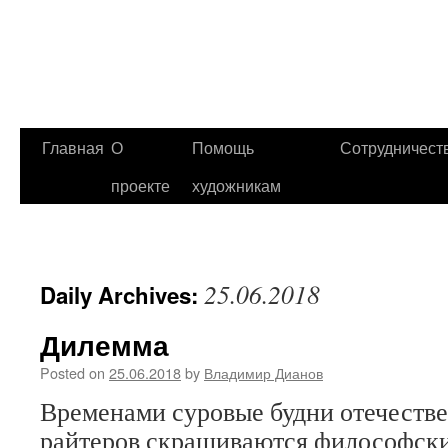
Главная
О
Помощь
Сотрудничест
проекте
художникам
25.06.2018
Daily Archives:
Дилемма
Posted on
25.06.2018
by
Владимир Дианов
Временами суровые будни отечестве
райтеров скрашиваются философс