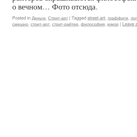
о вечном… Фото отсюда.
Posted in
Деньги
,
Стрит-арт
|
Tagged
street-art
,
граффити
,
ло
смешно
,
стрит-арт
,
стрит-райтер
,
философия
,
юмор
|
Leave 