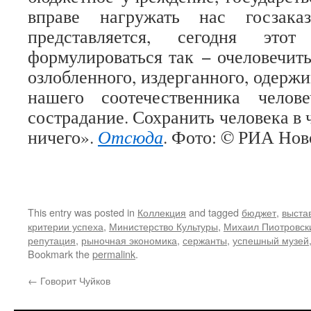
вправе нагружать нас госзак
представляется, сегодня этот
формулироваться так − очеловечить
озлобленного, издерганного, одерж
нашего соотечественника челов
сострадание. Сохранить человека в 
ничего».
Отсюда
. Фото: © РИА Нов
This entry was posted in
Коллекция
and tagged
бюджет
,
выста
критерии успеха
,
Министерство Культуры
,
Михаил Пиотровск
репутация
,
рыночная экономика
,
сержанты
,
успешный музей
Bookmark the
permalink
.
←
Говорит Чуйков