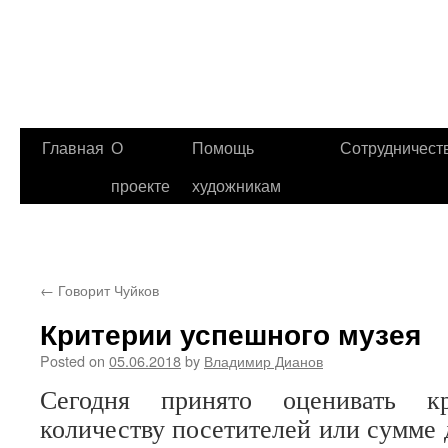
Главная
О
Помощь
Сотрудничест
проекте
художникам
←
Говорит Чуйков
Критерии успешного музея
Posted on
05.06.2018
by
Владимир Дианов
Сегодня принято оценивать к
количеству посетителей или сумме 