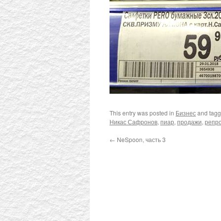
This entry was posted in
Бизнес
and tag
Никас Сафронов
,
пиар
,
продажи
,
репр
←
NeSpoon, часть 3