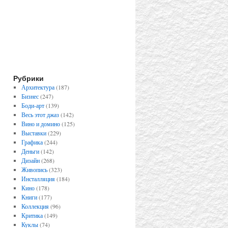
Рубрики
Архитектура
(187)
Бизнес
(247)
Боди-арт
(139)
Весь этот джаз
(142)
Вино и домино
(125)
Выставки
(229)
Графика
(244)
Деньги
(142)
Дизайн
(268)
Живопись
(323)
Инсталляция
(184)
Кино
(178)
Книги
(177)
Коллекция
(96)
Критика
(149)
Куклы
(74)