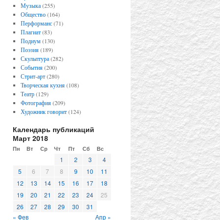
Музыка
(255)
Общество
(164)
Перформанс
(71)
Плагиат
(83)
Подиум
(130)
Поэзия
(189)
Скульптура
(282)
События
(200)
Стрит-арт
(280)
Творческая кухня
(108)
Театр
(129)
Фотография
(209)
Художник говорит
(124)
Календарь публикаций
Март 2018
Пн
Вт
Ср
Чт
Пт
Сб
Вс
1
2
3
4
5
6
7
8
9
10
11
12
13
14
15
16
17
18
19
20
21
22
23
24
25
26
27
28
29
30
31
« Фев
Апр »