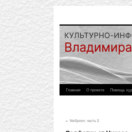
Главная
О проекте
Помощь ху
←
NeSpoon, часть 3