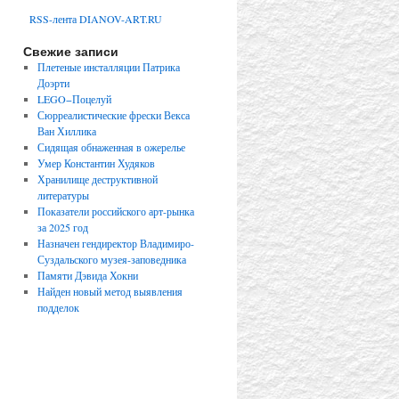
RSS-лента DIANOV-ART.RU
Свежие записи
Плетеные инсталляции Патрика
Доэрти
LEGO−Поцелуй
Сюрреалистические фрески Векса
Ван Хиллика
Сидящая обнаженная в ожерелье
Умер Константин Худяков
Хранилище деструктивной
литературы
Показатели российского арт-рынка
за 2025 год
Назначен гендиректор Владимиро-
Суздальского музея-заповедника
Памяти Дэвида Хокни
Найден новый метод выявления
подделок