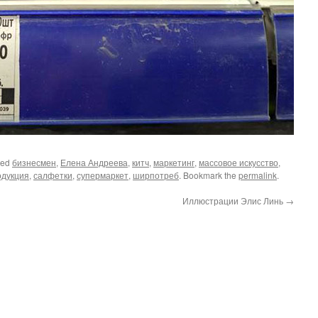
ged
бизнесмен
,
Елена Андреева
,
китч
,
маркетинг
,
массовое искусство
,
одукция
,
салфетки
,
супермаркет
,
ширпотреб
. Bookmark the
permalink
.
Иллюстрации Элис Линь
→