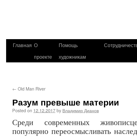
Главная
О
Помощь
Сотрудничест
проекте
художникам
←
Old Man River
Разум превыше материи
Posted on
12.12.2017
by
Владимир Дианов
Среди современных живописц
популярно переосмысливать наслед