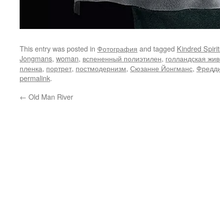
This entry was posted in
Фотография
and tagged
Kindred Spirit
Jongmans
,
woman
,
вспененный полиэтилен
,
голландская жив
пленка
,
портрет
,
постмодернизм
,
Сюзанне Йонгманс
,
Фредд
permalink
.
←
Old Man River