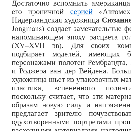
Достаточно вспомнить американц
его ироничной
серией
«Автомеха
Сюзанн
Нидерландская художница
Jongmans) создает замечательные ф
напоминающем эпоху расцвета го
(XV−XVII вв). Для своих комп
подбирает моделей, имеющих б
персонажами полотен Рембрандта,
и Роджера ван дер Вейдена. Боль
художница шьет из упаковочных мат
пластика, вспененного полиэти
поскольку считает, что эти матер
образам новую силу и напряженн
предлагает зрителю почувствов
одухотворенными портретами про
расходными материалами настояще