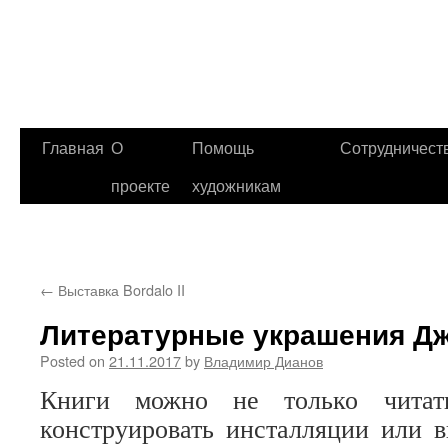
Главная
О
Помощь
Сотрудничест
проекте
художникам
←
Выставка Bordalo II
Литературные украшения Д
Posted on
21.11.2017
by
Владимир Дианов
Книги можно не только чита
конструировать инсталляции или в