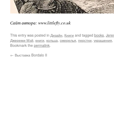
Сайт автора: www.littlefly.co.uk
This entry was posted in
Дизайн
,
Книги
and tagged
books
,
Jere
Джереми Мэй
,
книги
,
кольца
,
ожерелья
,
перстни
,
украшения
,
Bookmark the
permalink
.
←
Выставка Bordalo II