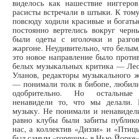
виделось как нашествие ниггеров
расисты встречали в штыки. К том
повсюду ходили красивые и богат
постоянно вертелись вокруг черн
были одеты с иголочки и разго
жаргоне. Неудивительно, что белым
это новое направление было против
белых музыкальных критика — Лео
Уланов, редакторы музыкального 
— понимали толк в бибопе, любили
одобрительно. Но остальные
ненавидели то, что мы делали.
музыку. Не понимали и ненавидел
равно клубы были забиты публико
нас, а коллектив «Диззи» и «Птиц
был самым «горячим» в Нью-Йорке