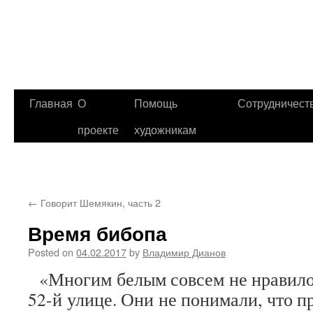
Главная
О
Помощь
Сотрудничест
проекте
художникам
←
Говорит Шемякин, часть 2
Время бибопа
Posted on
04.02.2017
by
Владимир Дианов
«Многим белым совсем не нравилось
52-й улице. Они не понимали, что пр