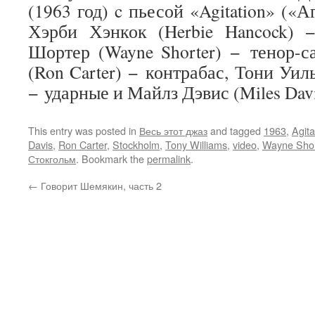
(1963 год) c пьесой «Agitation» («А
Хэрби Хэнкок (Herbie Hancock) 
Шортер (Wayne Shorter) − тенор-с
(Ron Carter) − контрабас, Тони Уиль
− ударные и Майлз Дэвис (Miles Davi
This entry was posted in
Весь этот джаз
and tagged
1963
,
Agita
Davis
,
Ron Carter
,
Stockholm
,
Tony Williams
,
video
,
Wayne Shor
Стокгольм
. Bookmark the
permalink
.
←
Говорит Шемякин, часть 2