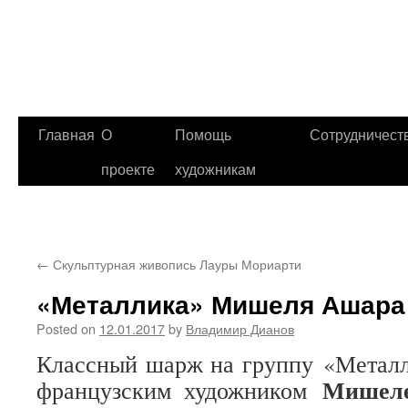
Главная
О
Помощь
Сотрудничест
проекте
художникам
←
Скульптурная живопись Лауры Мориарти
«Металлика» Мишеля Ашара
Posted on
12.01.2017
by
Владимир Дианов
Классный шарж на группу «Металл
Мишел
французским художником