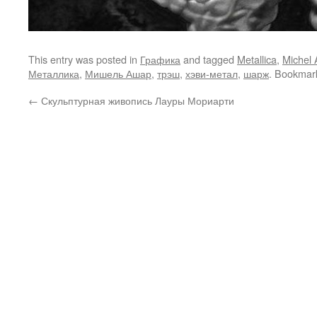
This entry was posted in
Графика
and tagged
Metallica
,
Michel 
Металлика
,
Мишель Ашар
,
трэш
,
хэви-метал
,
шарж
. Bookmar
←
Скульптурная живопись Лауры Мориарти