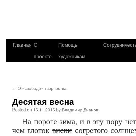
Главная
О
Помощь
Сотрудничест
проекте
художникам
←
О «свободе» творчества
Десятая весна
Posted on
16.11.2016
by
Владимир Дианов
На пороге зима, и в эту пору нет 
чем глоток
виски
согретого солнцем