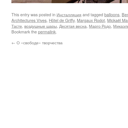
This entry was posted in
Инсталляция
and tagged
balloons
,
Ben
Architectures Vives
,
Hôtel de Griffy
,
Margaux Rodot
,
Mickaël Mar
Тасте
,
воздушные шары
,
Десятая весна
,
Марго Родо
,
Микаэл
Bookmark the
permalink
.
←
О «свободе» творчества