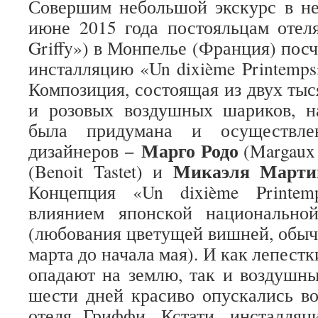
Совершим небольшой экскурс в не
июне 2015 года постояльцам отел
Griffy») в Монпелье (Франция) пос
инсталляцию «Un dixième Printemps
Композиция, состоящая из двух тыс
и розовых воздушных шариков, н
была придумана и осуществле
Марго Родо
дизайнеров −
(Margaux
Микаэля Марти
(Benoit Tastet) и
Концепция «Un dixième Printem
влиянием японской национально
(любования цветущей вишней, обыч
марта до начала мая). И как лепест
опадают на землю, так и воздушн
шести дней красиво опускались в
отеля Гриффи. Кстати, инсталляц