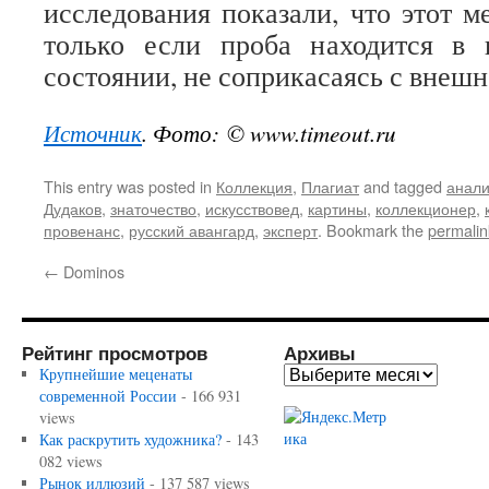
исследования показали, что этот м
только если проба находится в 
состоянии, не соприкасаясь с внешн
Источник
. Фото: © www.timeout.ru
This entry was posted in
Коллекция
,
Плагиат
and tagged
анали
Дудаков
,
знаточество
,
искусствовед
,
картины
,
коллекционер
,
провенанс
,
русский авангард
,
эксперт
. Bookmark the
permalin
←
Dominos
Рейтинг просмотров
Архивы
Крупнейшие меценаты
современной России
- 166 931
views
Как раскрутить художника?
- 143
082 views
Рынок иллюзий
- 137 587 views