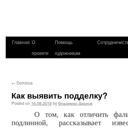
Главная
О
Помощь
Сотрудничест
проекте
художникам
←
Dominos
Как выявить подделку?
Posted on
16.08.2016
by
Владимир Дианов
О том, как отличить фальш
подлинной, рассказывает изве