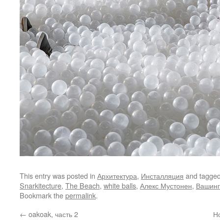
This entry was posted in
Архитектура
,
Инсталляция
and tagge
Snarkitecture
,
The Beach
,
white balls
,
Алекс Мустонен
,
Вашинг
Bookmark the
permalink
.
←
oakoak, часть 2
Но