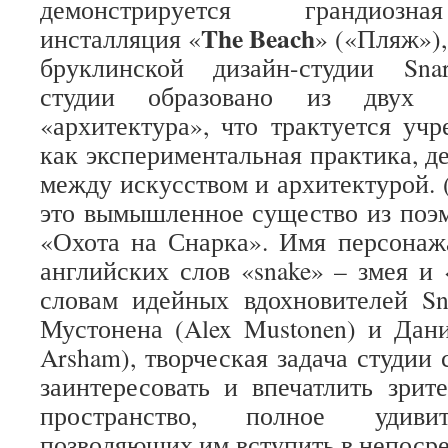
демонстрируется грандиозна
The Beach
инсталляция «
» («Пляж»)
бруклинской дизайн-студии Snark
студии образовано из двух 
«архитектура», что трактуется учр
как экспериментальная практика, д
между искусством и архитектурой. 
это вымышленное существо из поэ
«Охота на Снарка». Имя персонаж
английских слов «snake» – змея и 
словам идейных вдохновителей Sna
Мустонена (Alex Mustonen) и Дан
Arsham), творческая задача студии 
заинтересовать и впечатлить зрит
пространство, полное удиви
позволяющих им вступить в непосре