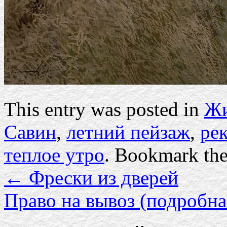
This entry was posted in
Жи
Савин
,
летний пейзаж
,
ре
теплое утро
. Bookmark th
←
Фрески из дверей
Право на вывоз (подробн