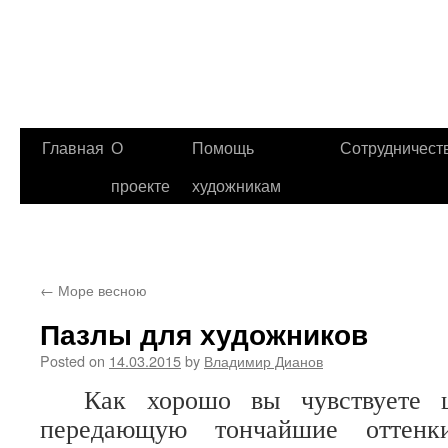
Главная
О
Помощь
Сотрудничест
проекте
художникам
←
Море весною
Пазлы для художников
Posted on
14.03.2015
by
Владимир Дианов
Как хорошо вы чувствуете цв
передающую тончайшие оттенки