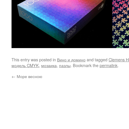
This entry was posted in
Вино и домино
and tagged
Clemens H
модель CMYK
,
мозаика
,
пазлы
. Bookmark the
permalink
.
←
Море весною