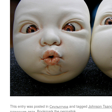
This entry was posted in
Скульптура
and tagged
Johnson Tsan
плачущие дети
. Bookmark the
permalink
.