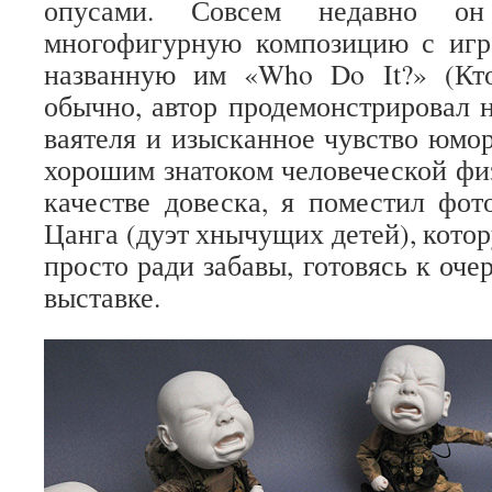
опусами. Совсем недавно он
многофигурную композицию с иг
названную им «Who Do It?» (Кто
обычно, автор продемонстрировал н
ваятеля и изысканное чувство юмор
хорошим знатоком человеческой фи
качестве довеска, я поместил фо
Цанга (дуэт хнычущих детей), кото
просто ради забавы, готовясь к оч
выставке.