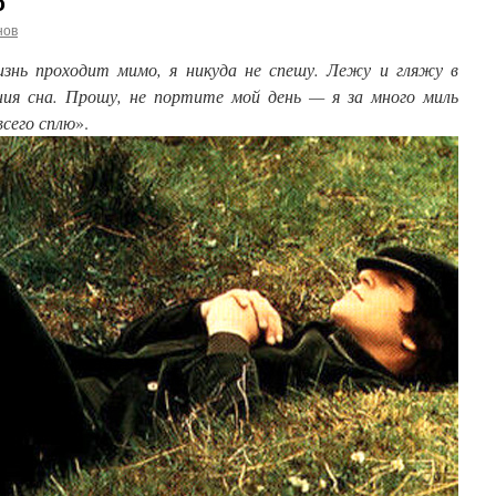
ю
нов
знь проходит мимо, я никуда не спешу. Лежу и гляжу в
ия сна. Прошу, не портите мой день — я за много миль
всего сплю
».