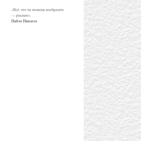
«Всё, что ты можешь вообразить
— реально».
Пабло Пикассо