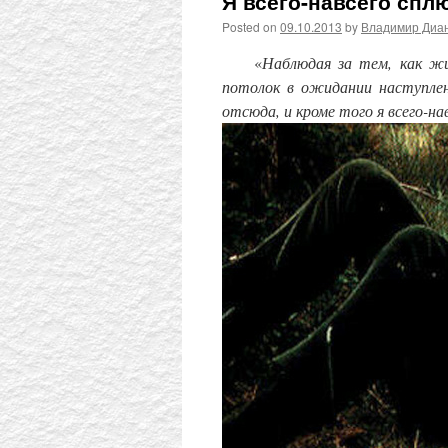
Я всего-навсего спл
Posted on
09.10.2013
by
Владимир Диа
«
Наблюдая за тем, как жи
потолок в ожидании наступлен
отсюда, и кроме того я всего-на