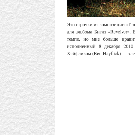
Это строчки из композиции
«I’m
для альбома Битлз
«Revolver».
темпе, но
м
не больше нрав
исполненный 8 декабря 2010
Хэйфликом (
Ben Hayflick) —
эле