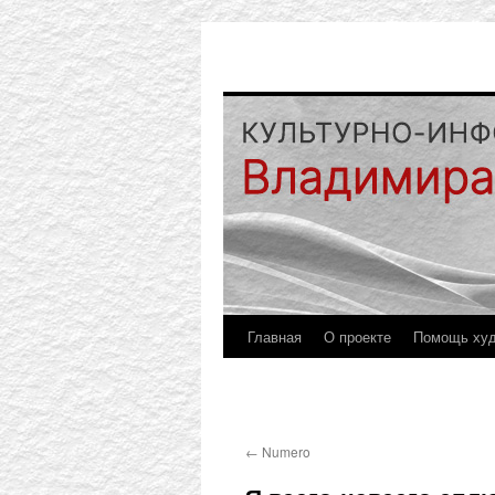
Главная
О проекте
Помощь ху
←
Numero