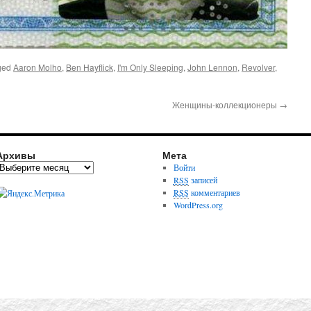
ged
Aaron Molho
,
Ben Hayflick
,
I'm Only Sleeping
,
John Lennon
,
Revolver
,
Женщины-коллекционеры
→
Архивы
Мета
Войти
RSS
записей
RSS
комментариев
WordPress.org