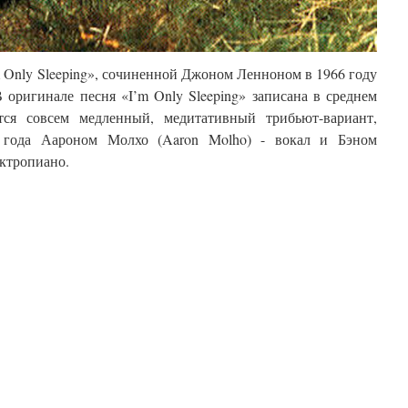
 Only Sleeping»,
сочиненной Джоном Ленноном в 1966 году
В
оригинале песня
«I’m Only Sleeping»
з
аписана
в среднем
ится
совсем
медленный, медитативный
трибьют-
вариант,
 года Аароном Молхо (
Aaron Molho)
- вокал
и Бэном
ктропиано
.