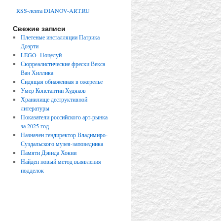
RSS-лента DIANOV-ART.RU
Свежие записи
Плетеные инсталляции Патрика
Доэрти
LEGO−Поцелуй
Сюрреалистические фрески Векса
Ван Хиллика
Сидящая обнаженная в ожерелье
Умер Константин Худяков
Хранилище деструктивной
литературы
Показатели российского арт-рынка
за 2025 год
Назначен гендиректор Владимиро-
Суздальского музея-заповедника
Памяти Дэвида Хокни
Найден новый метод выявления
подделок