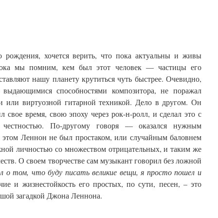
 рождения, хочется верить, что пока актуальны и живы
 пока мы помним, кем был этот человек —
частицы
его
ставляют нашу планету кру
титься
чуть быстрее
.
Очевидно,
 выдающимися способностями композитора, не поражал
ми или
виртуозной
гитарной техникой.
Дело в другом. Он
л свое время, свою эпоху через рок-н-ролл, и сделал это с
честностью.
По-другому говоря — оказался нужным
и этом Леннон не был простаком, или случайным баловнем
жной личностью со множеством отрицательных, и таким же
еств.
О своем творчестве сам музыкант говорил без ложной
ал о том, что буду писать великие вещи, я просто пошел и
чие и жизнестойкость его простых, по сути, песен, – это
ьшой загадкой Джона Леннона.