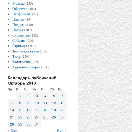
Музыка
(255)
Общество
(164)
Перформанс
(71)
Плагиат
(83)
Подиум
(130)
Поэзия
(189)
Скульптура
(282)
События
(200)
Стрит-арт
(280)
Творческая кухня
(108)
Театр
(129)
Фотография
(209)
Художник говорит
(124)
Календарь публикаций
Октябрь 2013
Пн
Вт
Ср
Чт
Пт
Сб
Вс
1
2
3
4
5
6
7
8
9
10
11
12
13
14
15
16
17
18
19
20
21
22
23
24
25
26
27
28
29
30
31
« Сен
Ноя »