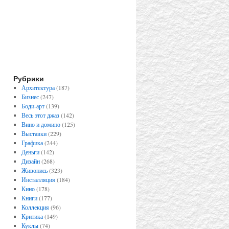
Рубрики
Архитектура
(187)
Бизнес
(247)
Боди-арт
(139)
Весь этот джаз
(142)
Вино и домино
(125)
Выставки
(229)
Графика
(244)
Деньги
(142)
Дизайн
(268)
Живопись
(323)
Инсталляция
(184)
Кино
(178)
Книги
(177)
Коллекция
(96)
Критика
(149)
Куклы
(74)