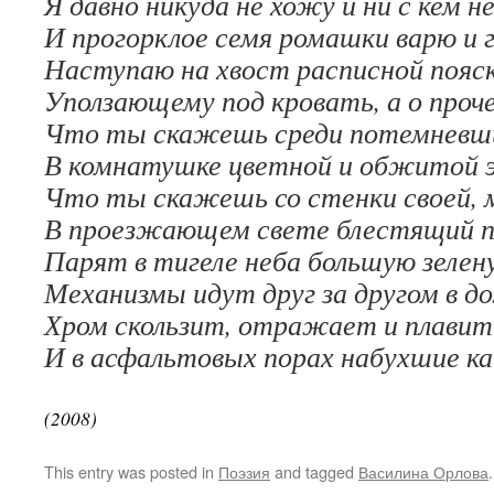
Я давно никуда не хожу и ни с кем н
И прогорклое семя ромашки варю и 
Наступаю на хвост расписной пояск
Уползающему под кровать, а о проче
Что ты скажешь среди потемневши
В комнатушке цветной и обжитой э
Что ты скажешь со стенки своей, 
В проезжающем свете блестящий п
Парят в тигеле неба большую зеле
Механизмы идут друг за другом в д
Хром скользит, отражает и плавит
И в асфальтовых порах набухшие ка
(2008)
This entry was posted in
Поэзия
and tagged
Василина Орлова