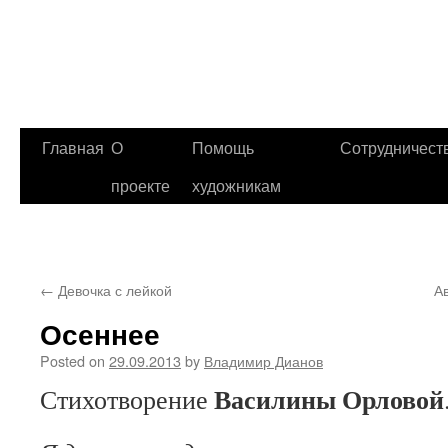
Главная
О
Помощь
Сотрудничест
проекте
художникам
←
Девочка с лейкой
А
Осеннее
Posted on
29.09.2013
by
Владимир Дианов
Василины Орловой
Стихотворение