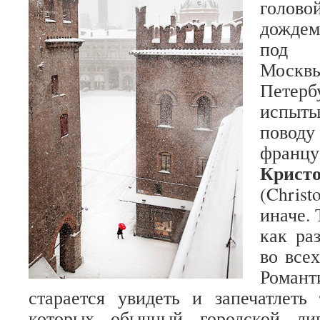
голов
дождем
под 
Мос
Петер
испыт
поводу
франц
Кри
(Christ
иначе. 
как ра
во все
Романт
старается увидеть и запечатлеть
которых обычный городской ли