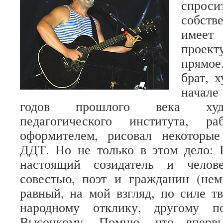
спро
собст
имеет
проек
прямое
брат, 
начал
годов прошлого века худ
педагогического института, ра
оформителем, рисовал некоторы
ДДТ. Но не только в этом дело
настоящий созидатель и челов
совестью, поэт и гражданин (нем
равный, на мой взгляд, по силе т
народному отклику, другому п
Высоцкому. Помню, что вперв