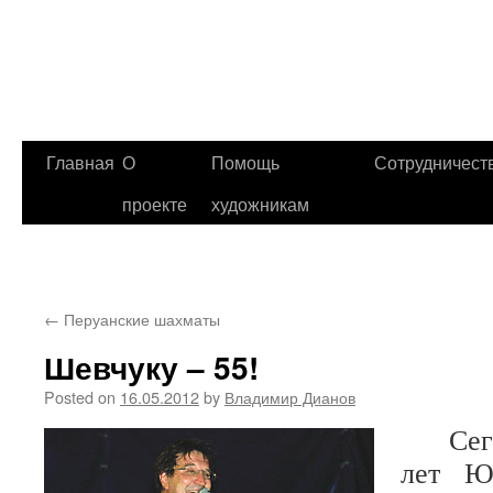
Главная
О
Помощь
Сотрудничест
проекте
художникам
←
Перуанские шахматы
Шевчуку – 55!
Posted on
16.05.2012
by
Владимир Дианов
Сегод
лет Ю