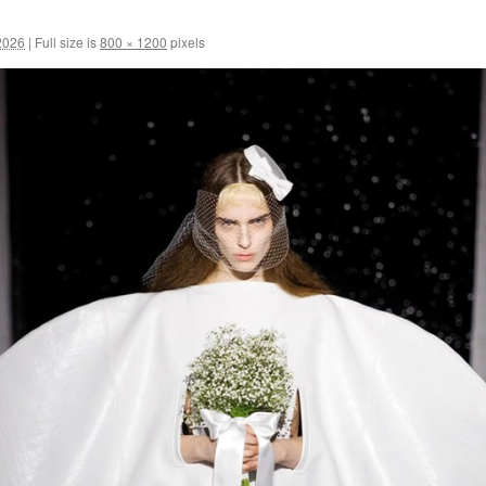
2026
|
Full size is
800 × 1200
pixels