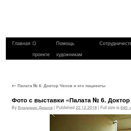
Главная
О
Помощь
Сотрудничест
проекте
художникам
←
Палата № 6. Доктор Чехов и его пациенты
Фото с выставки «Палата № 6. Доктор
By
Владимир Дианов
|
Published
22.12.2018
|
Full size is
640 ×