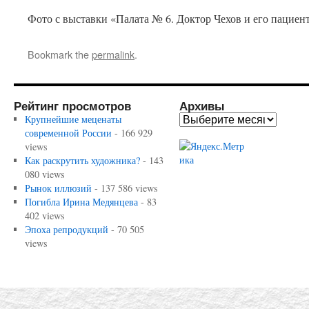
Фото с выставки «Палата № 6. Доктор Чехов и его пациен
Bookmark the
permalink
.
Рейтинг просмотров
Архивы
Крупнейшие меценаты
современной России
- 166 929
views
Как раскрутить художника?
- 143
080 views
Рынок иллюзий
- 137 586 views
Погибла Ирина Медянцева
- 83
402 views
Эпоха репродукций
- 70 505
views