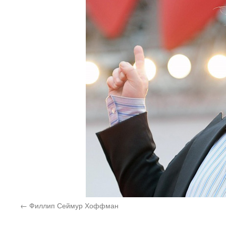
Филлип Сеймур Хоффман