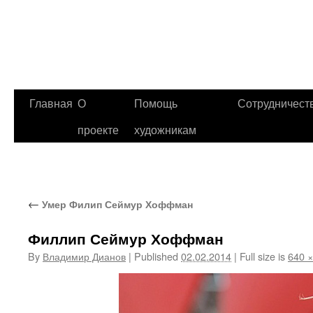
Главная
О
Помощь
Сотрудничест
проекте
художникам
←
Умер Филип Сеймур Хоффман
Филлип Сеймур Хоффман
By
Владимир Дианов
|
Published
02.02.2014
|
Full size is
640 ×