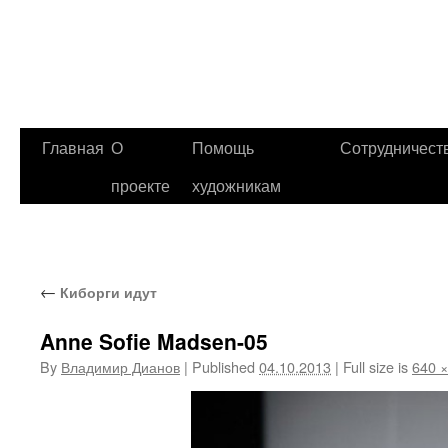
Главная
О
Помощь
Сотрудничест
проекте
художникам
←
Киборги идут
Anne Sofie Madsen-05
By
Владимир Дианов
|
Published
04.10.2013
|
Full size is
640 ×