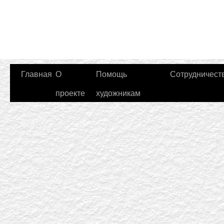
Главная
О
Помощь
Сотрудничест
проекте
художникам