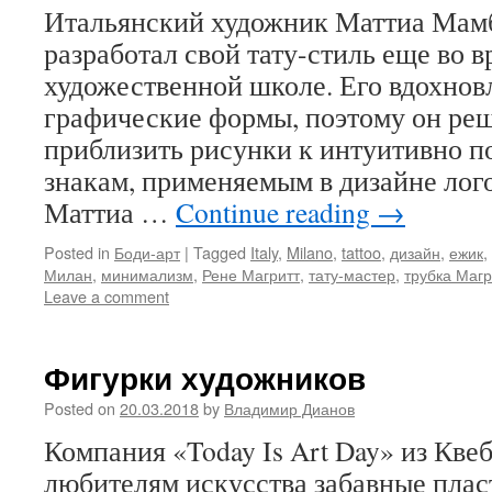
Итальянский художник Маттиа Мамб
разработал свой тату-стиль еще во в
художественной школе. Его вдохно
графические формы, поэтому он ре
приблизить рисунки к интуитивно 
знакам, применяемым в дизайне лог
Маттиа …
Continue reading
→
Posted in
Боди-арт
|
Tagged
Italy
,
Milano
,
tattoo
,
дизайн
,
ежик
,
Милан
,
минимализм
,
Рене Магритт
,
тату-мастер
,
трубка Магр
Leave a comment
Фигурки художников
Posted on
20.03.2018
by
Владимир Дианов
Компания «Today Is Art Day» из Кве
любителям искусства забавные пла