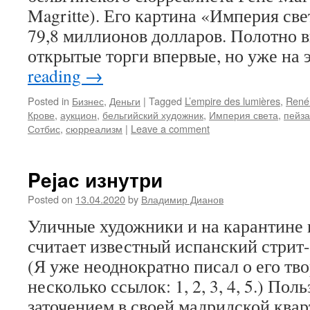
Magritte). Его картина «Империя све
79,8 миллионов долларов. Полотно 
открытые торги впервые, но уже на
reading
→
Posted in
Бизнес
,
Деньги
|
Tagged
L’empire des lumières
,
René 
Крове
,
аукцион
,
бельгийский художник
,
Империя света
,
пейз
Сотбис
,
сюрреализм
|
Leave a comment
Pejac изнутри
Posted on
13.04.2020
by
Владимир Дианов
Уличные художники и на карантине н
считает известный испанский стрит-а
(Я уже неоднократно писал о его тво
несколько ссылок: 1, 2, 3, 4, 5.) П
заточением в своей мадридской кварт