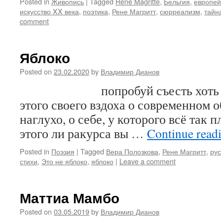
Posted in
Живопись
|
Tagged
René Magritte
,
Бельгия
,
европей
искусство XX века
,
поэтика
,
Рене Магритт
,
сюрреализм
,
тайн
comment
Яблоко
Posted on
23.02.2020
by
Владимир Дианов
попробуй съесть хоть одно 
этого своего вздоха о современном 
наглухо, о себе, у которого всё так п
этого ли ракурса вы …
Continue read
Posted in
Поэзия
|
Tagged
Вера Полозкова
,
Рене Магритт
,
рус
стихи
,
Это не яблоко
,
яблоко
|
Leave a comment
Маттиа Мамбо
Posted on
03.05.2019
by
Владимир Дианов