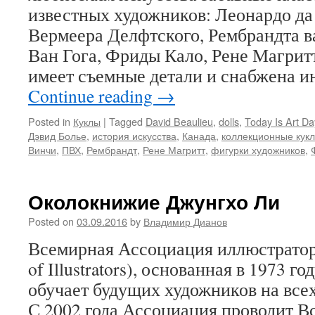
известных художников: Леонардо да
Вермеера Делфтского, Рембрандта в
Ван Гога, Фриды Кало, Рене Магрит
имеет съемные детали и снабжена 
Continue reading
→
Posted in
Куклы
|
Tagged
David Beaulieu
,
dolls
,
Today Is Art Da
Дэвид Болье
,
история искусства
,
Канада
,
коллекционные кук
Винчи
,
ПВХ
,
Рембрандт
,
Рене Магритт
,
фигурки художников
,
Околокнижие Джунгхо Ли
Posted on
03.09.2016
by
Владимир Дианов
Всемирная Ассоциация иллюстраторо
of Illustrators), основанная в 1973 г
обучает будущих художников на всех
С 2002 года Ассоциация проводит 