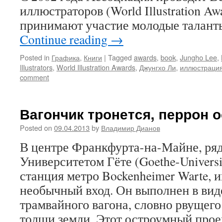
иллюстраторов (World Illustration Aw
принимают участие молодые талант
Continue reading
→
Posted in
Графика
,
Книги
|
Tagged
awards
,
book
,
Jungho Lee
,
Illustrators
,
World Illustration Awards
,
Джунгхо Ли
,
иллюстраци
comment
Вагончик тронется, перрон 
Posted on
09.04.2013
by
Владимир Дианов
В центре Франкфурта-на-Майне, ря
Университетом Гёте (Goethe-Universi
станция метро Bockenheimer Warte,
необычный вход. Он выполнен в вид
трамвайного вагона, словно рвущего
толщи земли. Этот остроумный прое