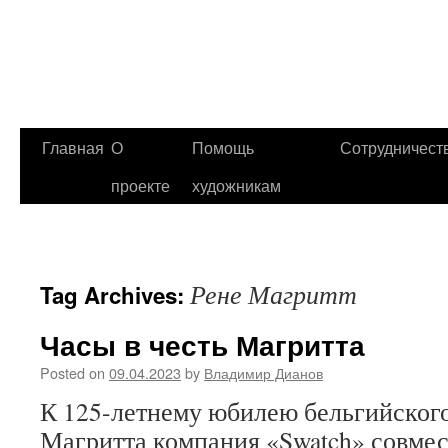
Главная
О
Помощь
Сотрудничест
проекте
художникам
Рене Магритт
Tag Archives:
Часы в честь Магритта
Posted on
09.04.2023
by
Владимир Дианов
К 125-летнему юбилею бельгийског
Магритта компания «Swatch» совме