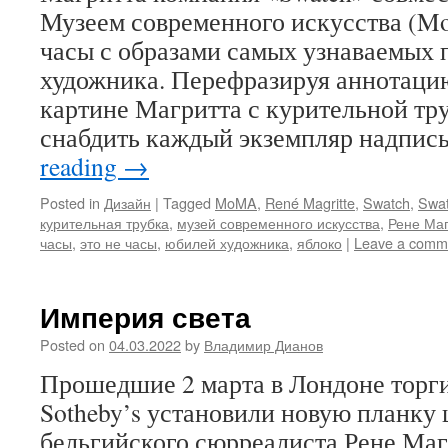
Музеем современного искусства (
часы с образами самых узнаваемых 
художника. Перефразируя аннотаци
картине Магритта с курительной тру
снабдить каждый экземпляр надпи
reading
→
Posted in
Дизайн
|
Tagged
MoMA
,
René Magritte
,
Swatch
,
Swat
курительная трубка
,
музей современного искусства
,
Рене Маг
часы
,
это не часы
,
юбилей художника
,
яблоко
|
Leave a comm
Империя света
Posted on
04.03.2022
by
Владимир Дианов
Прошедшие 2 марта в Лондоне торг
Sotheby’s установили новую планку 
бельгийского сюрреалиста Рене Маг