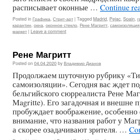
расписывает оконные …
Continue re
Posted in
Графика
,
Стрит-арт
|
Tagged
Madrid
,
Pejac
,
Spain
,
г
карантин
,
окна
,
оконное стекло
,
Рене Магритт
,
самоизоляция
маркет
|
Leave a comment
Рене Магритт
Posted on
04.04.2020
by
Владимир Дианов
Продолжаем шуточную рубрику «Т
самоизоляции». Сегодня вас ждет п
бельгийского сюрреалиста Рене Маг
Magritte). Его загадочная и внешне
пробуждает воображение, особенно 
внимание, что названия работ у Маг
а скорее озадачивают зрителя. …
Con