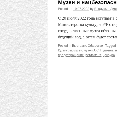
Музеи и нацбезопасн
Posted on
19.07.2022
by
Владимир Диа
С 20 июля 2022 года вступает в
Министерства культуры РФ с по
государственные музеи обязаны 
будущий год, а затем будет сос
Posted in
Выставки
,
Общество
|
Tagged
Культуры
,
музеи
,
музей А.С. Пушкина
,
н
предотвращение
,
регламент
,
цензура
|