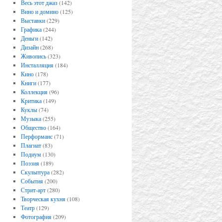
Весь этот джаз
(142)
Вино и домино
(125)
Выставки
(229)
Графика
(244)
Деньги
(142)
Дизайн
(268)
Живопись
(323)
Инсталляция
(184)
Кино
(178)
Книги
(177)
Коллекция
(96)
Критика
(149)
Куклы
(74)
Музыка
(255)
Общество
(164)
Перформанс
(71)
Плагиат
(83)
Подиум
(130)
Поэзия
(189)
Скульптура
(282)
События
(200)
Стрит-арт
(280)
Творческая кухня
(108)
Театр
(129)
Фотография
(209)