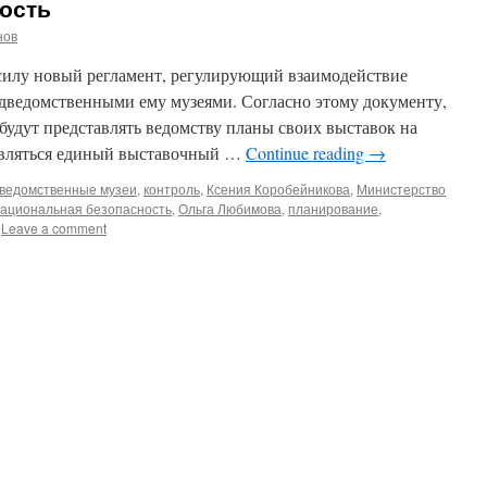
ость
нов
 силу новый регламент, регулирующий взаимодействие
дведомственными ему музеями. Согласно этому документу,
будут представлять ведомству планы своих выставок на
тавляться единый выставочный …
Continue reading
→
ведомственные музеи
,
контроль
,
Ксения Коробейникова
,
Министерство
ациональная безопасность
,
Ольга Любимова
,
планирование
,
Leave a comment