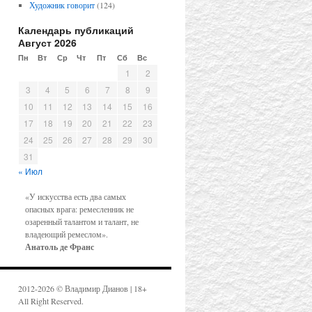
Художник говорит
(124)
Календарь публикаций
Август 2026
Пн
Вт
Ср
Чт
Пт
Сб
Вс
1
2
3
4
5
6
7
8
9
10
11
12
13
14
15
16
17
18
19
20
21
22
23
24
25
26
27
28
29
30
31
« Июл
«У искусства есть два самых
опасных врага: ремесленник не
озаренный талантом и талант, не
владеющий ремеслом».
Анатоль де Франс
2012-2026 © Владимир Дианов | 18+
All Right Reserved.