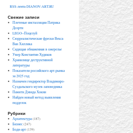
RSS-лента DIANOV-ART.RU
Свежие записи
Плетеные инсталляции Патрика
Доэрти
LEGO−Поцелуй
Сюрреалистические фрески Векса
Ван Хиллика
Сидящая обнаженная в ожерелье
Умер Константин Худяков
Хранилище деструктивной
литературы
Показатели российского арт-рынка
за 2025 год
Назначен гендиректор Владимиро-
Суздальского музея-заповедника
Памяти Дэвида Хокни
Найден новый метод выявления
подделок
Рубрики
Архитектура
(187)
Бизнес
(247)
Боди-арт
(139)