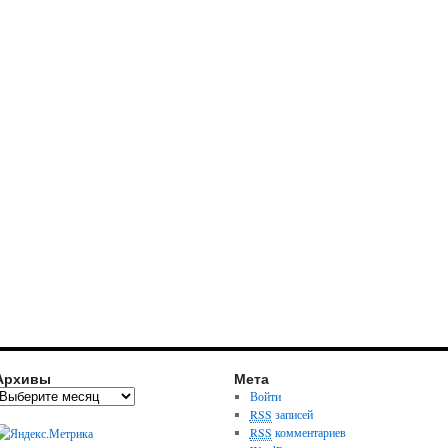
Архивы
Мета
Войти
RSS
записей
RSS
комментариев