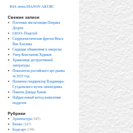
RSS-лента DIANOV-ART.RU
Свежие записи
Плетеные инсталляции Патрика
Доэрти
LEGO−Поцелуй
Сюрреалистические фрески Векса
Ван Хиллика
Сидящая обнаженная в ожерелье
Умер Константин Худяков
Хранилище деструктивной
литературы
Показатели российского арт-рынка
за 2025 год
Назначен гендиректор Владимиро-
Суздальского музея-заповедника
Памяти Дэвида Хокни
Найден новый метод выявления
подделок
Рубрики
Архитектура
(187)
Бизнес
(247)
Боди-арт
(139)