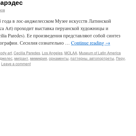
арэдес
нов
18 года в лос-анджелесском Музее искусств Латинской
ca Art) проходит выставка перуанской художницы и
lia Paredes). Ее произведения представляют собой синтез
тографии. Сесилия сознательно …
Continue reading
→
ody-art
,
Cecilia Paredes
,
Los Angeles
,
MOLAA
,
Museum of Latin America
джелес
,
мигрант
,
мимикрия
,
орнаменты
,
паттерны. автопортреты
,
Перу
,
|
Leave a comment