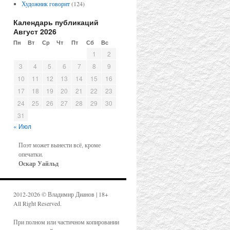
Художник говорит
(124)
Календарь публикаций
Август 2026
Пн
Вт
Ср
Чт
Пт
Сб
Вс
1
2
3
4
5
6
7
8
9
10
11
12
13
14
15
16
17
18
19
20
21
22
23
24
25
26
27
28
29
30
31
« Июл
Поэт может вынести всё, кроме
опечатки.
Оскар Уайльд
2012-2026 © Владимир Дианов | 18+
All Right Reserved.
При полном или частичном копировании