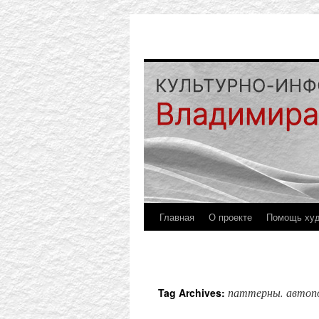
Главная
О проекте
Помощь ху
паттерны. авто
Tag Archives: