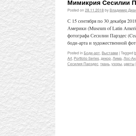
Мимикрия Сесилии П
Posted on
28.11.2018
by
Владимир Диа
С 15 сентября по 30 декабря 20
Америки (Museum of Latin Ameri
фотографа Сесилии Парэдес (Ceci
боди-арта и художественной фо
Posted in
Боди-арт
,
Выставки
|
Tagged
b
Art
,
Portfolio Series
,
декор
,
Лима
,
Лос-Ан
Сесилия Парэдес
,
ткань
,
узоры
,
цветы