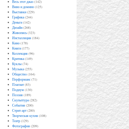
Весь этот джаз
(142)
Вино и домино
(125)
Выставки
(229)
Графика
(244)
Деньги
(142)
Дизайн
(268)
Живопись
(323)
Инсталляция
(184)
Кино
(178)
Книги
(177)
Коллекция
(96)
Критика
(149)
Куклы
(74)
Музыка
(255)
Общество
(164)
Перформанс
(71)
Плагиат
(83)
Подиум
(130)
Поэзия
(189)
Скульптура
(282)
События
(200)
Стрит-арт
(280)
Творческая кухня
(108)
Театр
(129)
Фотография
(209)