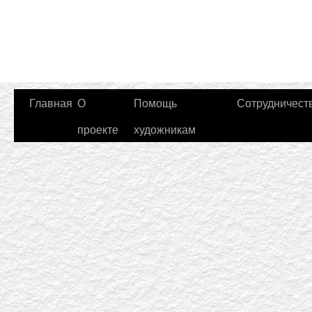
Главная
О
Помощь
Сотрудничест
проекте
художникам