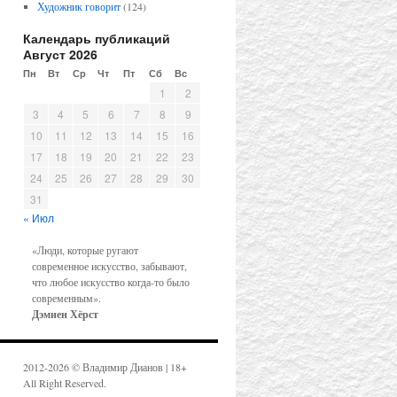
Художник говорит
(124)
Календарь публикаций
Август 2026
Пн
Вт
Ср
Чт
Пт
Сб
Вс
1
2
3
4
5
6
7
8
9
10
11
12
13
14
15
16
17
18
19
20
21
22
23
24
25
26
27
28
29
30
31
« Июл
«Люди, которые ругают
современное искусство, забывают,
что любое искусство когда-то было
современным».
Дэмиен Хёрст
2012-2026 © Владимир Дианов | 18+
All Right Reserved.