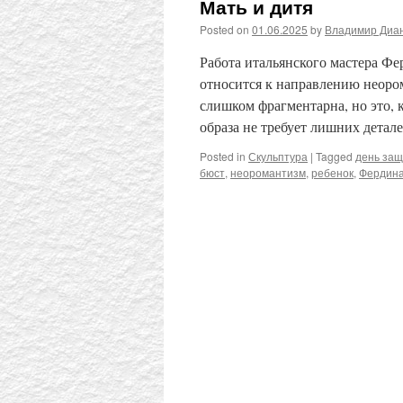
Мать и дитя
Posted on
01.06.2025
by
Владимир Диа
Работа итальянского мастера Фе
относится к направлению неором
слишком фрагментарна, но это, к
образа не требует лишних детал
Posted in
Скульптура
|
Tagged
день защ
бюст
,
неоромантизм
,
ребенок
,
Фердина