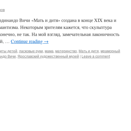
нов
рдинандо Вичи «Мать и дитя» создана в конце XIX века и
антизма. Некоторым зрителям кажется, что скульптура
онечно, не так. На мой взгляд, замечательная лаконичность
ей, …
Continue reading
→
иты детей
,
ласковые руки
,
мама
,
материнство
,
Мать и дитя
,
мраморный
ндо Вичи
,
Ярославский художественный музей
|
Leave a comment