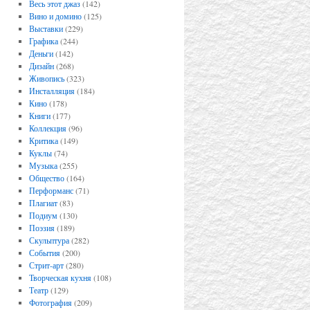
Весь этот джаз
(142)
Вино и домино
(125)
Выставки
(229)
Графика
(244)
Деньги
(142)
Дизайн
(268)
Живопись
(323)
Инсталляция
(184)
Кино
(178)
Книги
(177)
Коллекция
(96)
Критика
(149)
Куклы
(74)
Музыка
(255)
Общество
(164)
Перформанс
(71)
Плагиат
(83)
Подиум
(130)
Поэзия
(189)
Скульптура
(282)
События
(200)
Стрит-арт
(280)
Творческая кухня
(108)
Театр
(129)
Фотография
(209)