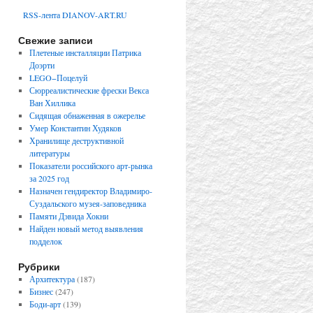
RSS-лента DIANOV-ART.RU
Свежие записи
Плетеные инсталляции Патрика
Доэрти
LEGO−Поцелуй
Сюрреалистические фрески Векса
Ван Хиллика
Сидящая обнаженная в ожерелье
Умер Константин Худяков
Хранилище деструктивной
литературы
Показатели российского арт-рынка
за 2025 год
Назначен гендиректор Владимиро-
Суздальского музея-заповедника
Памяти Дэвида Хокни
Найден новый метод выявления
подделок
Рубрики
Архитектура
(187)
Бизнес
(247)
Боди-арт
(139)