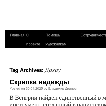
Главная
О
Помощь
Сотрудничест
проекте
художникам
Дахау
Tag Archives:
Скрипка надежды
Posted on
30.04.2025
by
Владимир Дианов
В Венгрии найден единственный в 
инструмент, созданный в нацистско