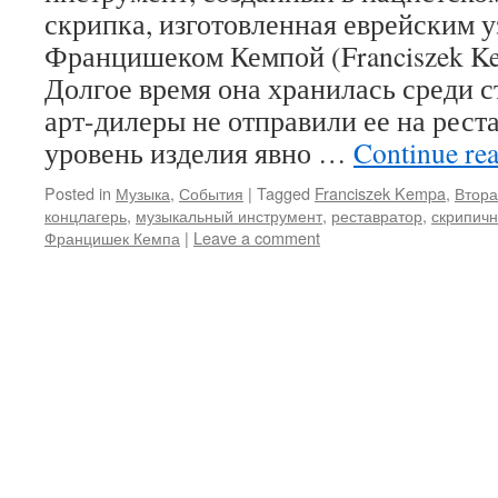
скрипка, изготовленная еврейским 
Францишеком Кемпой (Franciszek Ke
Долгое время она хранилась среди с
арт-дилеры не отправили ее на рест
уровень изделия явно …
Continue re
Posted in
Музыка
,
События
|
Tagged
Franciszek Kempa
,
Втора
концлагерь
,
музыкальный инструмент
,
реставратор
,
скрипич
Францишек Кемпа
|
Leave a comment